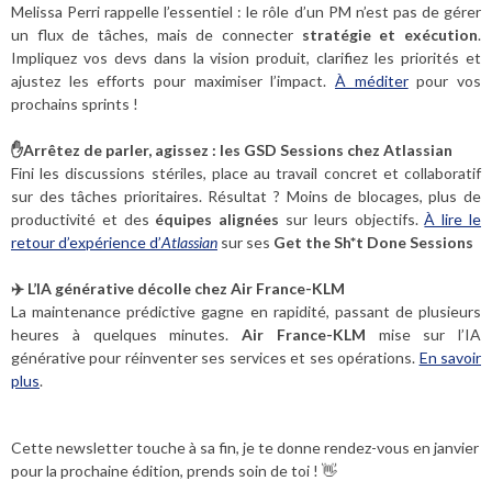
Melissa Perri rappelle l’essentiel : le rôle d’un PM n’est pas de gérer
un flux de tâches, mais de connecter
stratégie et exécution
.
Impliquez vos devs dans la vision produit, clarifiez les priorités et
ajustez les efforts pour maximiser l’impact.
À méditer
pour vos
prochains sprints !
✋Arrêtez de parler, agissez : les GSD Sessions chez Atlassian
Fini les discussions stériles, place au travail concret et collaboratif
sur des tâches prioritaires. Résultat ? Moins de blocages, plus de
productivité et des
équipes alignées
sur leurs objectifs.
À lire le
retour d’expérience d’
Atlassian
sur ses
Get the Sh*t Done Sessions
✈️ L’IA générative décolle chez Air France-KLM
La maintenance prédictive gagne en rapidité, passant de plusieurs
heures à quelques minutes.
Air France-KLM
mise sur l’IA
générative pour réinventer ses services et ses opérations.
En savoir
plus
.
Cette newsletter touche à sa fin, je te donne rendez-vous en janvier
pour la prochaine édition, prends soin de toi ! 👋